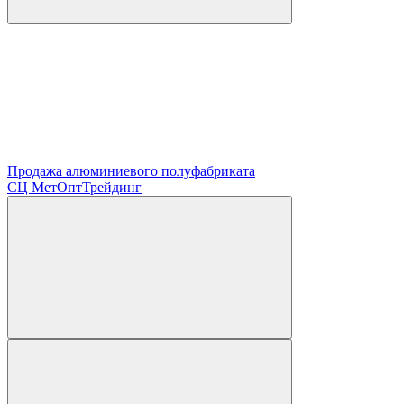
Продажа алюминиевого полуфабриката
СЦ
МетОптТрейдинг