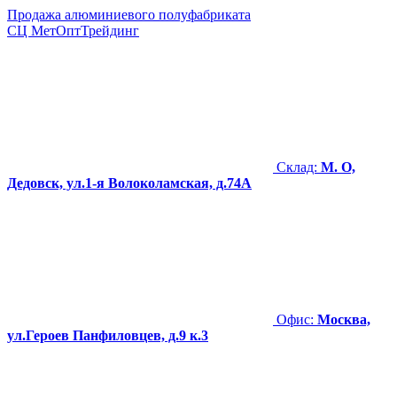
Продажа алюминиевого полуфабриката
СЦ
МетОптТрейдинг
Склад:
М. О,
Дедовск, ул.1-я Волоколамская, д.74А
Офис:
Москва,
ул.Героев Панфиловцев, д.9 к.3