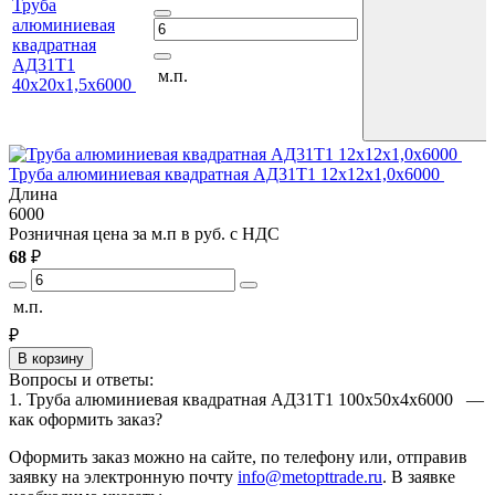
Труба
алюминиевая
квадратная
АД31Т1
м.п.
40х20х1,5х6000
Труба алюминиевая квадратная АД31Т1 12х12х1,0х6000
Т
Длина
6000
6
Розничная цена за м.п в руб. с НДС
Р
68
₽
1
м.п.
м
₽
В корзину
Вопросы и ответы:
1. Труба алюминиевая квадратная АД31Т1 100х50х4х6000 —
как оформить заказ?
Оформить заказ можно на сайте, по телефону или, отправив
заявку на электронную почту
info@metopttrade.ru
. В заявке