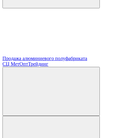
Продажа алюминиевого полуфабриката
СЦ
МетОптТрейдинг