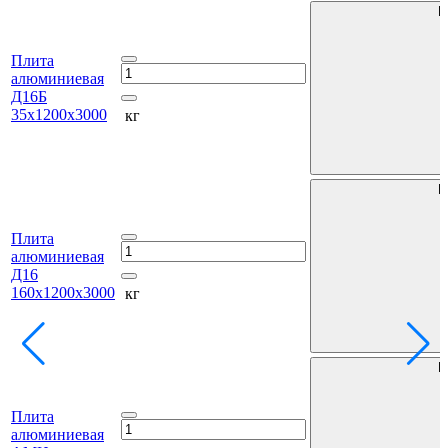
В
Плита
алюминиевая
Д16Б
35х1200х3000
кг
В
Плита
алюминиевая
Д16
160х1200х3000
кг
В
Плита
алюминиевая