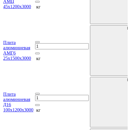
АМЦ
45х1200х3000
кг
В
Плита
алюминиевая
АМГ6
25х1500х3000
кг
В
Плита
алюминиевая
Д16
100х1200х3000
кг