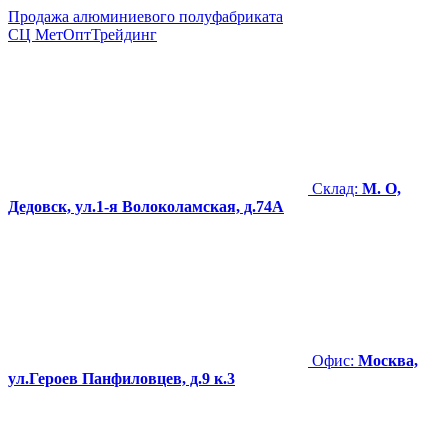
Продажа алюминиевого полуфабриката
СЦ
МетОптТрейдинг
Склад:
М. О,
Дедовск, ул.1-я Волоколамская, д.74А
Офис:
Москва,
ул.Героев Панфиловцев, д.9 к.3