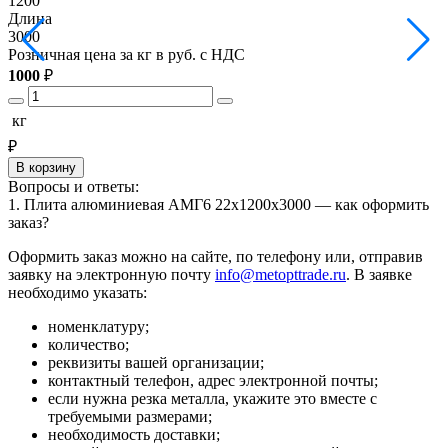
1200
1
Длина
3000
3
Розничная цена за кг в руб. с НДС
Р
1000
₽
1
кг
₽
В корзину
Вопросы и ответы:
1. Плита алюминиевая АМГ6 22х1200х3000 — как оформить
заказ?
Оформить заказ можно на сайте, по телефону или, отправив
заявку на электронную почту
info@metopttrade.ru
. В заявке
необходимо указать:
номенклатуру;
количество;
реквизиты вашей организации;
контактный телефон, адрес электронной почты;
если нужна резка металла, укажите это вместе с
требуемыми размерами;
необходимость доставки;