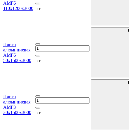
АМГ6
110х1200х3000
кг
В
Плита
алюминиевая
АМГ6
50х1500х3000
кг
В
Плита
алюминиевая
АМГ3
20х1500х3000
кг