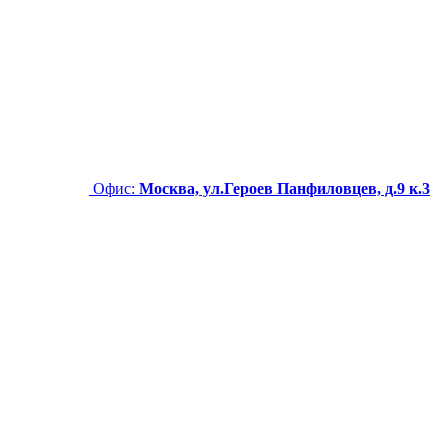
Офис:
Москва, ул.Героев Панфиловцев, д.9 к.3