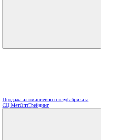
Продажа алюминиевого полуфабриката
СЦ
МетОптТрейдинг