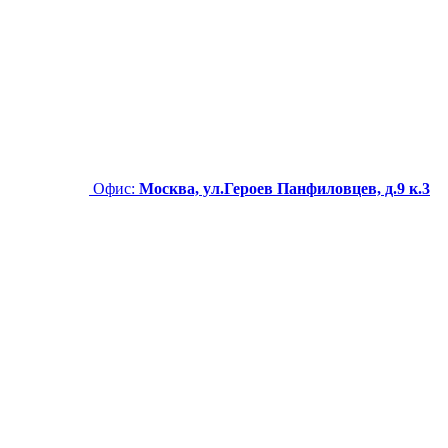
Офис:
Москва, ул.Героев Панфиловцев, д.9 к.3