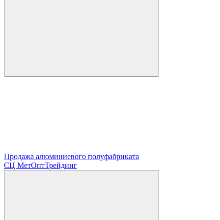
Продажа алюминиевого полуфабриката
СЦ
МетОптТрейдинг