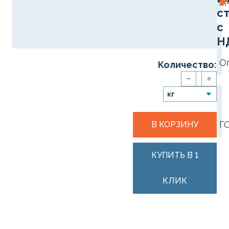
₽
Д
с
с
Н
О
Количество:
Г
В КОРЗИНУ
КУПИТЬ В 1
КЛИК