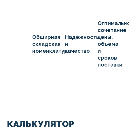
Оптимальн
сочетание
Обширная
Надежность
цены,
складская
и
объема
номенклатура
качество
и
сроков
поставки
КАЛЬКУЛЯТОР