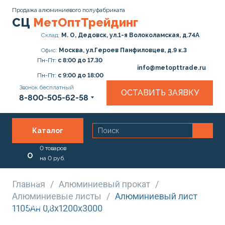
Продажа алюминиевого полуфабриката
СЦ
МетОптТрейдинг
Склад:
М. О, Дедовск, ул.1-я Волоколамская, д.74А
Офис:
Москва, ул.Героев Панфиловцев, д.9 к.3
Пн-Пт:
с 8:00 до 17.30
info@metopttrade.ru
Пн-Пт:
с 9:00 до 18:00
Звонок бесплатный
ОСТАВИТЬ ЗАЯВКУ
8-800-505-62-58
Каталог
0
товаров
О
на
0
руб.
нас
Главная
/
Алюминиевый прокат
/
Алюминиевые листы
/
Алюминиевый лист
Услуги
1105Ан 0,8х1200х3000