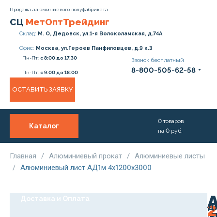
Продажа алюминиевого полуфабриката
СЦ
МетОптТрейдинг
Склад:
М. О, Дедовск, ул.1-я Волоколамская, д.74А
Офис:
Москва, ул.Героев Панфиловцев, д.9 к.3
Пн-Пт:
с 8:00 до 17.30
Звонок бесплатный
8-800-505-62-58
Пн-Пт:
с 9:00 до 18:00
ОСТАВИТЬ ЗАЯВКУ
0
товаров
Каталог
на
0
руб.
О нас
Услуги
Главная
/
Алюминиевый прокат
/
Алюминиевые листы
/
Алюминиевый лист АД1м 4х1200х3000
Прайс
Доставка и Оплата
2
Дл
3
Ро