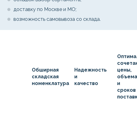
доставку по Москве и МО;
возможность самовывоза со склада.
Оптима
сочета
Обширная
Надежность
цены,
складская
и
объем
номенклатура
качество
и
сроков
постав