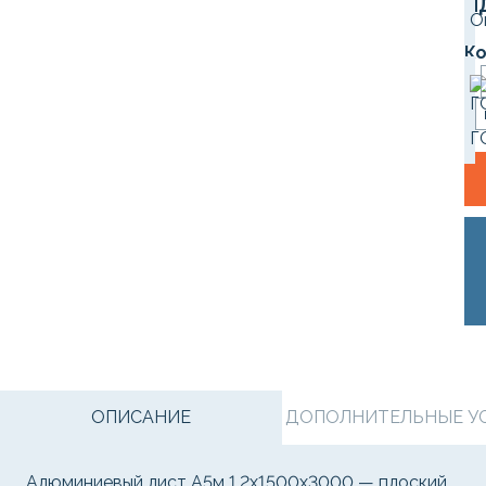
Н
О
Ко
Г
ОПИСАНИЕ
ДОПОЛНИТЕЛЬНЫЕ УСЛ
Алюминиевый лист А5м 1,2х1500х3000 — плоский