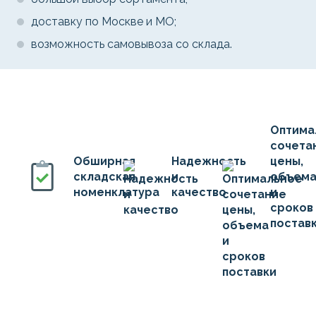
доставку по Москве и МО;
возможность самовывоза со склада.
Оптима
сочета
Обширная
Надежность
цены,
складская
и
объем
номенклатура
качество
и
сроков
постав