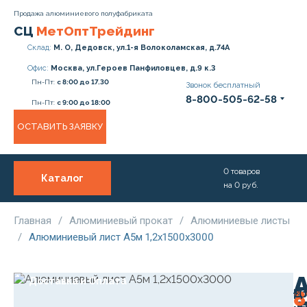
Продажа алюминиевого полуфабриката
СЦ
МетОптТрейдинг
Склад:
М. О, Дедовск, ул.1-я Волоколамская, д.74А
Офис:
Москва, ул.Героев Панфиловцев, д.9 к.3
Пн-Пт:
с 8:00 до 17.30
Звонок бесплатный
8-800-505-62-58
Пн-Пт:
с 9:00 до 18:00
ОСТАВИТЬ ЗАЯВКУ
0
товаров
Каталог
на
0
руб.
О нас
Услуги
Главная
/
Алюминиевый прокат
/
Алюминиевые листы
/
Алюминиевый лист А5м 1,2х1500х3000
Прайс
Доставка и Оплата
8
Дл
3
Ро