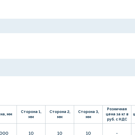
Розничная
Сторона 1,
Сторона 2,
Сторона 3,
на, мм
цена за кг в
ц
мм
мм
мм
руб. с НДС
000
10
10
10
-