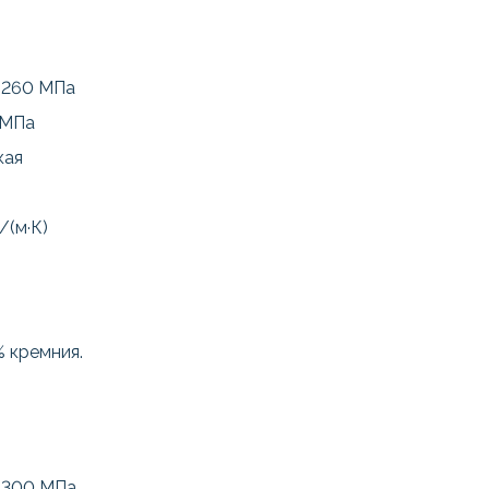
-260 МПа
 МПа
кая
/(м·К)
% кремния.
-300 МПа