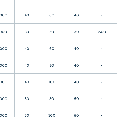
000
40
60
40
-
000
30
50
30
3500
000
40
60
40
-
000
40
80
40
-
000
40
100
40
-
000
50
80
50
-
000
50
100
50
-