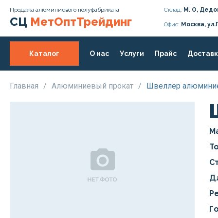
Продажа алюминиевого полуфабриката
Склад:
М. О, Дедо
СЦ
МетОптТрейдинг
Офис:
Москва, ул.
Каталог
О нас
Услуги
Прайс
Доставк
Главная
/
Алюминиевый прокат
/
Швеллер алюмини
М
Т
С
Д
Р
Г