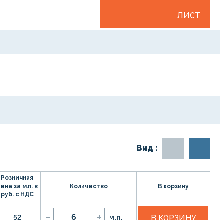
ЛИСТ
Вид :
Розничная
ена за м.п. в
Количество
В корзину
руб. с НДС
52
м.п.
В КОРЗИНУ