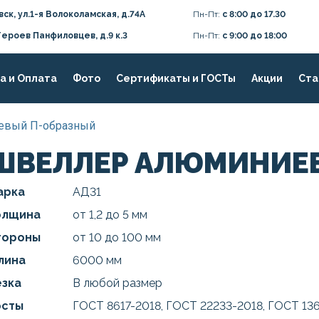
вск, ул.1-я Волоколамская, д.74А
Пн-Пт:
с 8:00 до 17.30
Героев Панфиловцев, д.9 к.3
Пн-Пт:
с 9:00 до 18:00
а и Оплата
Фото
Сертификаты и ГОСТы
Акции
Ста
евый П-образный
ШВЕЛЛЕР АЛЮМИНИЕ
арка
АД31
олщина
от 1,2 до 5 мм
тороны
от 10 до 100 мм
лина
6000 мм
езка
В любой размер
осты
ГОСТ 8617-2018, ГОСТ 22233-2018, ГОСТ 13