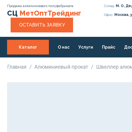
Продажа алюминиевого полуфабриката
Склад:
М. О, Де
СЦ
МетОптТрейдинг
Офис:
Москва, 
ОСТАВИТЬ ЗАЯВКУ
Каталог
О нас
Услуги
Прайс
Дос
Статьи
Контакты
Главная
/
Алюминиевый прокат
/
Швеллер алю