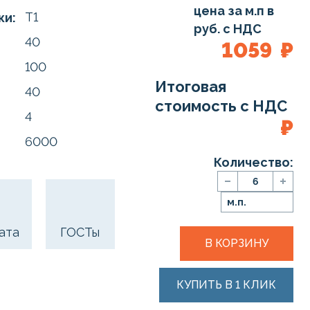
цена за м.п в
Т1
ки:
руб. с НДС
40
1059
₽
100
Итоговая
40
стоимость с НДС
4
₽
6000
Количество:
м.п.
ата
ГОСТы
В КОРЗИНУ
КУПИТЬ В 1 КЛИК