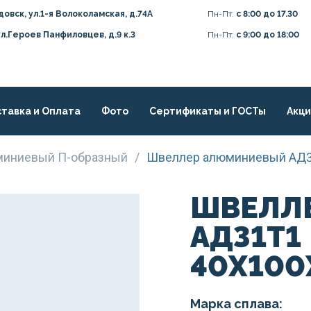
довск, ул.1-я Волоколамская, д.74А
Пн-Пт:
с 8:00 до 17.30
ул.Героев Панфиловцев, д.9 к.3
Пн-Пт:
с 9:00 до 18:00
тавка и Оплата
Фото
Сертификаты и ГОСТы
Акц
миниевый П-образный
/
Швеллер алюминиевый АД3
ШВЕЛЛ
АД31Т1
40Х100
Марка сплава: