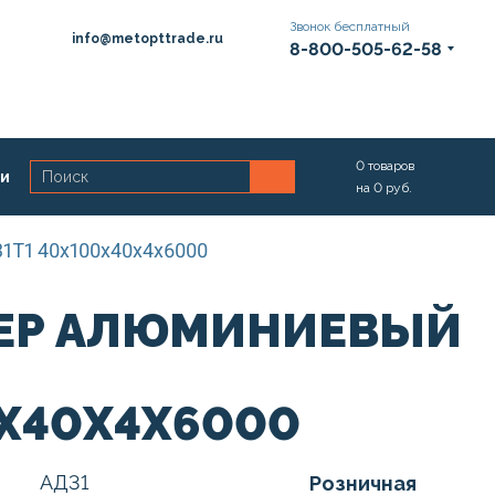
Звонок бесплатный
info@metopttrade.ru
8-800-505-62-58
0
товаров
ии
на
0
руб.
1Т1 40х100х40х4х6000
ЕР АЛЮМИНИЕВЫЙ
Х40Х4Х6000
АД31
Розничная