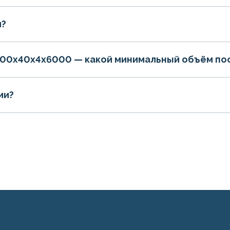
и?
100х40х4х6000 — какой минимальный объём по
ии?