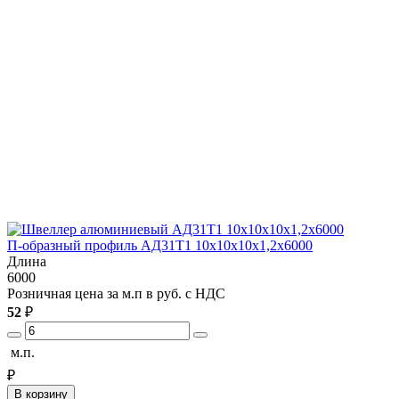
П-образный профиль АД31Т1 10х10х10х1,2х6000
Длина
6000
Розничная цена за м.п в руб. с НДС
52
₽
м.п.
₽
В корзину