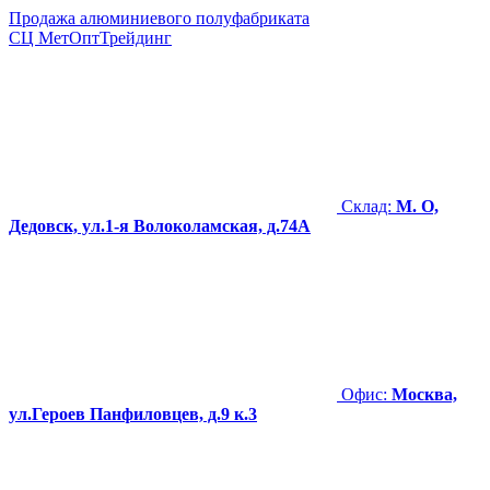
Продажа алюминиевого полуфабриката
СЦ
МетОптТрейдинг
Склад:
М. О,
Дедовск, ул.1-я Волоколамская, д.74А
Офис:
Москва,
ул.Героев Панфиловцев, д.9 к.3