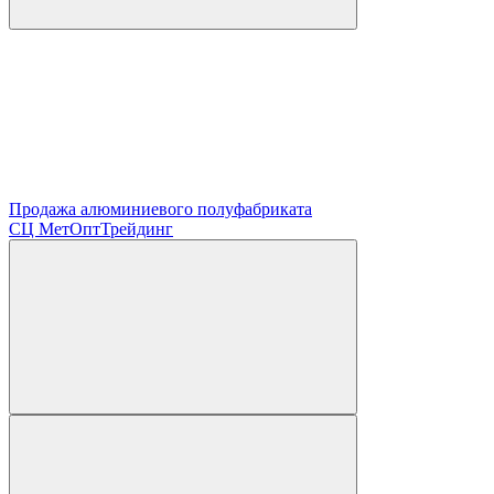
Продажа алюминиевого полуфабриката
СЦ
МетОптТрейдинг