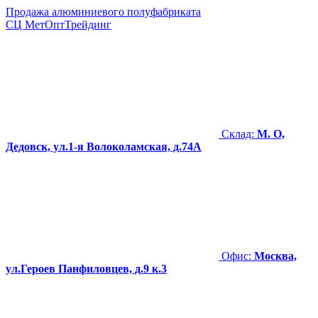
Продажа алюминиевого полуфабриката
СЦ
МетОптТрейдинг
Склад:
М. О,
Дедовск, ул.1-я Волоколамская, д.74А
Офис:
Москва,
ул.Героев Панфиловцев, д.9 к.3