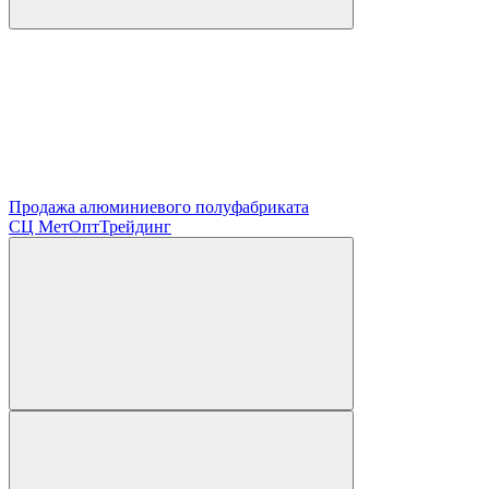
Продажа алюминиевого полуфабриката
СЦ
МетОптТрейдинг