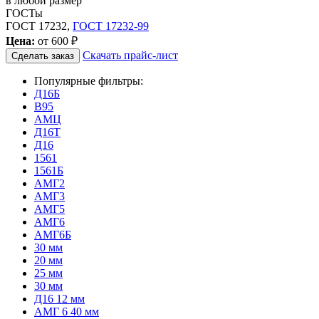
в любой размер
ГОСТы
ГОСТ 17232,
ГОСТ 17232-99
Цена:
от
600 ₽
Скачать прайс-лист
Сделать заказ
Популярные фильтры:
Д16Б
В95
АМЦ
Д16Т
Д16
1561
1561Б
АМГ2
АМГ3
АМГ5
АМГ6
АМГ6Б
30 мм
20 мм
25 мм
30 мм
Д16 12 мм
АМГ 6 40 мм