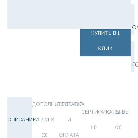
В КОРЗИНУ
О
КУПИТЬ В 1
КЛИК
Г
ДОПОЛНИТЕЛЬНЫЕ
ДОСТАВКА
СЕРТИФИКАТЫ
ОТЗЫВЫ
ОПИСАНИЕ
УСЛУГИ
И
(4)
(0)
(3)
ОПЛАТА