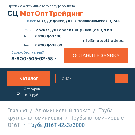
Продажа алюминиевого полуфабриката
СЦ
МетОптТрейдинг
Склад:
М. О, Дедовск, ул.1-я Волоколамская, д.74А
Офис:
Москва, ул.Героев Панфиловцев, д.9 к.3
Пн-Пт:
с 8:00 до 17.30
info@metopttrade.ru
Пн-Пт:
с 9:00 до 18:00
Звонок бесплатный
ОСТАВИТЬ ЗАЯВКУ
8-800-505-62-58
Каталог
0
товаров
О
на
0
руб.
нас
Главная
/
Алюминиевый прокат
/
Труба
круглая алюминиевая
/
Трубы алюминиевые
Услуги
Д16Т
/
Труба Д16Т 42х3х3000