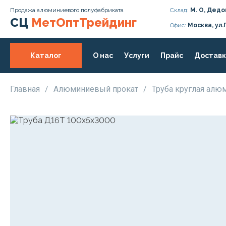
Продажа алюминиевого полуфабриката
Склад:
М. О, Дедо
СЦ
МетОптТрейдинг
Офис:
Москва, ул.
Каталог
О нас
Услуги
Прайс
Доставк
Главная
/
Алюминиевый прокат
/
Труба круглая ал