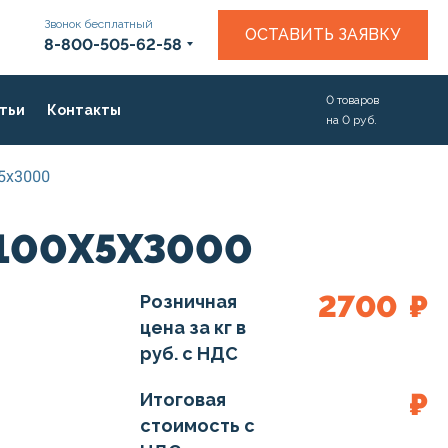
Звонок бесплатный
ОСТАВИТЬ ЗАЯВКУ
8-800-505-62-58
0
товаров
тьи
Контакты
на
0
руб.
х5х3000
 100Х5Х3000
2700
₽
Розничная
цена за кг в
руб. с НДС
₽
Итоговая
стоимость с