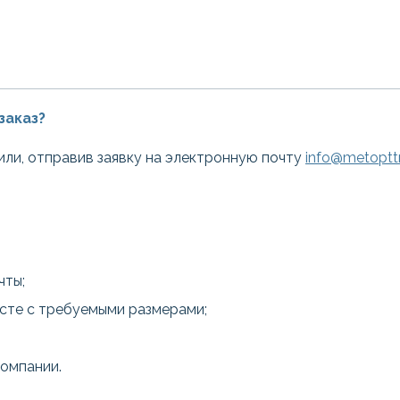
заказ?
или, отправив заявку на электронную почту
info@metopttr
чты;
есте с требуемыми размерами;
компании.