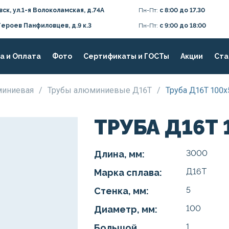
вск, ул.1-я Волоколамская, д.74А
Пн-Пт:
с 8:00 до 17.30
Героев Панфиловцев, д.9 к.3
Пн-Пт:
с 9:00 до 18:00
а и Оплата
Фото
Сертификаты и ГОСТы
Акции
Ста
юминиевая
/
Трубы алюминиевые Д16Т
/
Труба Д16Т 100
ТРУБА Д16Т
3000
Длина, мм:
Д16Т
Марка сплава:
5
Стенка, мм:
100
Диаметр, мм:
1
Большой