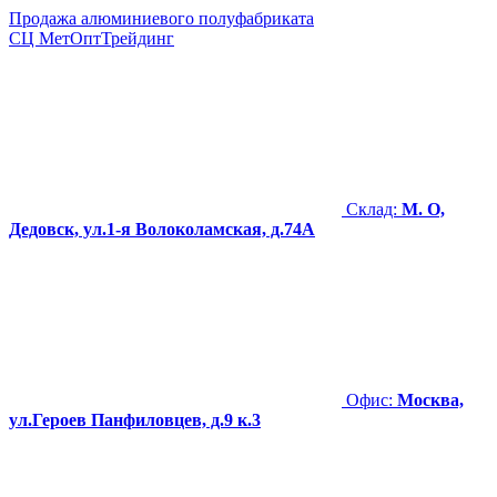
Продажа алюминиевого полуфабриката
СЦ
МетОптТрейдинг
Склад:
М. О,
Дедовск, ул.1-я Волоколамская, д.74А
Офис:
Москва,
ул.Героев Панфиловцев, д.9 к.3