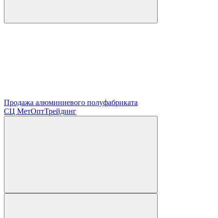
Продажа алюминиевого полуфабриката
СЦ
МетОптТрейдинг