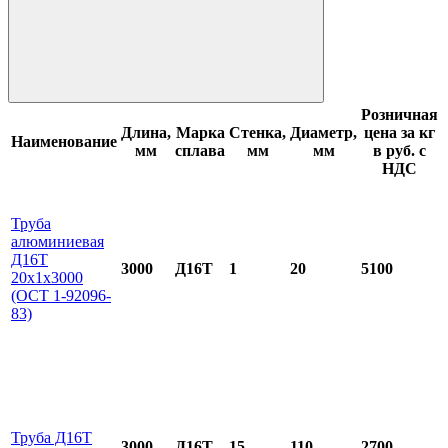
Розничная
Длина,
Марка
Стенка,
Диаметр,
цена за кг
Наименование
мм
сплава
мм
мм
в руб. с
НДС
Труба
алюминиевая
Д16Т
3000
Д16Т
1
20
5100
20x1x3000
(ОСТ 1-92096-
83)
Труба Д16Т
3000
Д16Т
15
110
2700