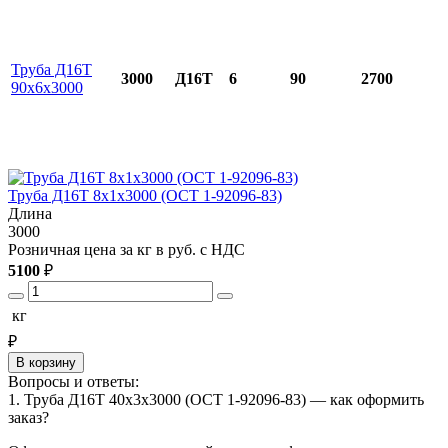
Труба Д16Т
3000
Д16Т
6
90
2700
90х6х3000
Труба Д16Т 8х1х3000 (ОСТ 1-92096-83)
Т
Длина
3000
3
Розничная цена за кг в руб. с НДС
Р
5100
₽
5
кг
₽
В корзину
Вопросы и ответы:
1. Труба Д16Т 40х3х3000 (ОСТ 1-92096-83) — как оформить
заказ?