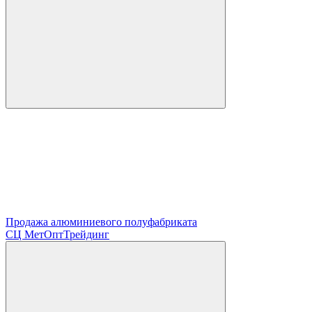
Продажа алюминиевого полуфабриката
СЦ
МетОптТрейдинг