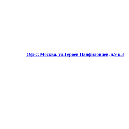
Офис:
Москва, ул.Героев Панфиловцев, д.9 к.3