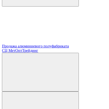
Продажа алюминиевого полуфабриката
СЦ
МетОптТрейдинг