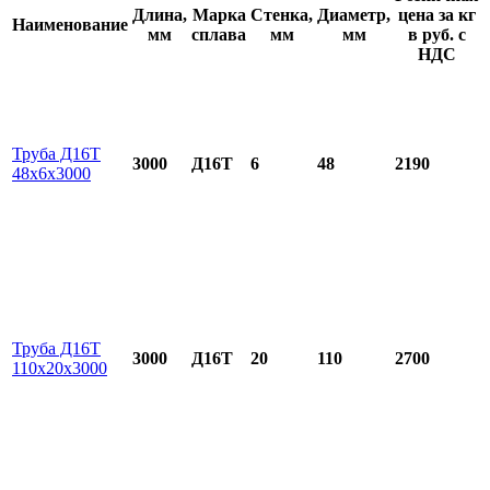
Длина,
Марка
Стенка,
Диаметр,
цена за кг
Наименование
мм
сплава
мм
мм
в руб. с
НДС
Труба Д16Т
3000
Д16Т
6
48
2190
48х6х3000
Труба Д16Т
3000
Д16Т
20
110
2700
110х20х3000