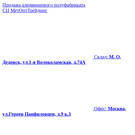
Продажа алюминиевого полуфабриката
СЦ
МетОптТрейдинг
Склад:
М. О,
Дедовск, ул.1-я Волоколамская, д.74А
Офис:
Москва,
ул.Героев Панфиловцев, д.9 к.3