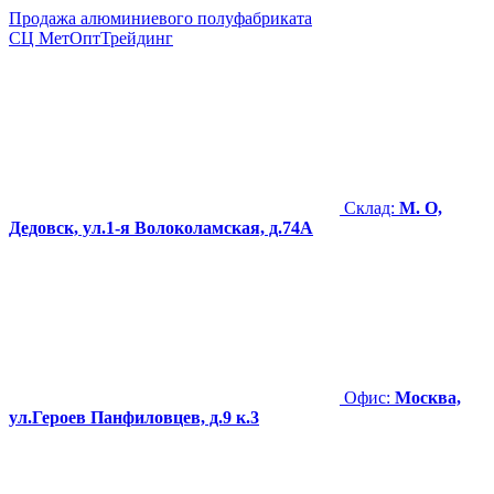
Продажа алюминиевого полуфабриката
СЦ
МетОптТрейдинг
Склад:
М. О,
Дедовск, ул.1-я Волоколамская, д.74А
Офис:
Москва,
ул.Героев Панфиловцев, д.9 к.3