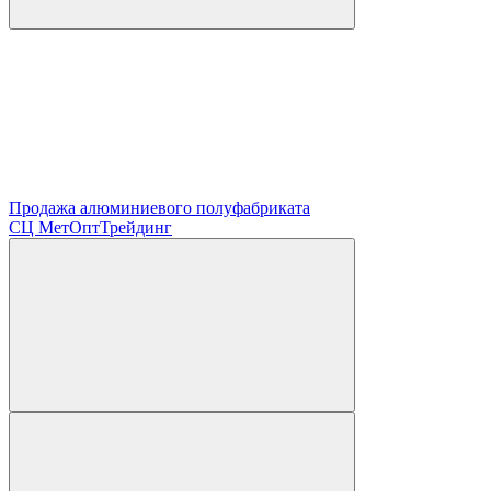
Продажа алюминиевого полуфабриката
СЦ
МетОптТрейдинг