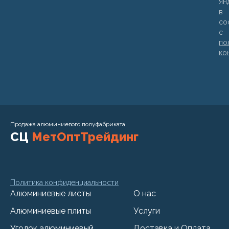
Ян
в
со
с
по
ко
Продажа алюминиевого полуфабриката
СЦ
МетОптТрейдинг
Политика конфиденциальности
Алюминиевые листы
О нас
Алюминиевые плиты
Услуги
Уголок алюминиевый
Доставка и Оплата