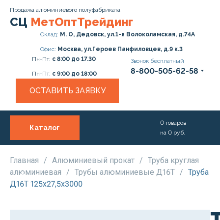
Продажа алюминиевого полуфабриката
СЦ
МетОптТрейдинг
Склад:
М. О, Дедовск, ул.1-я Волоколамская, д.74А
Офис:
Москва, ул.Героев Панфиловцев, д.9 к.3
Пн-Пт:
с 8:00 до 17.30
Звонок бесплатный
8-800-505-62-58
Пн-Пт:
с 9:00 до 18:00
ОСТАВИТЬ ЗАЯВКУ
0
товаров
Каталог
на
0
руб.
О нас
Услуги
Главная
/
Алюминиевый прокат
/
Труба круглая
алюминиевая
/
Трубы алюминиевые Д16Т
/
Труба
Прайс
Д16Т 125х27,5х3000
Доставка и Оплата