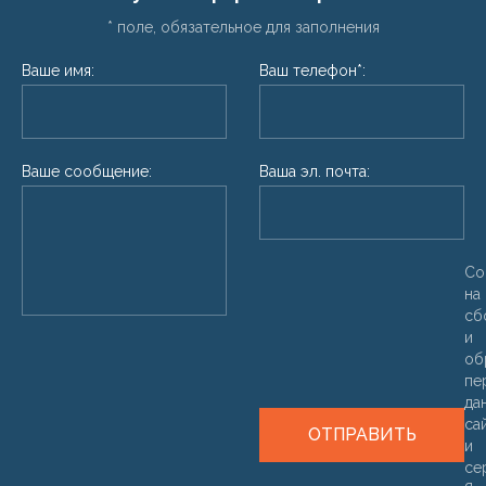
* поле, обязательное для заполнения
Ваше имя:
Ваш телефон*:
Ваше сообщение:
Ваша эл. почта:
Со
на
сб
и
об
пе
да
са
ОТПРАВИТЬ
и
се