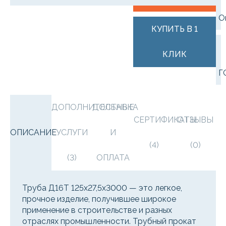
О
КУПИТЬ В 1
КЛИК
Г
ДОПОЛНИТЕЛЬНЫЕ
ДОСТАВКА
СЕРТИФИКАТЫ
ОТЗЫВЫ
ОПИСАНИЕ
УСЛУГИ
И
(4)
(0)
(3)
ОПЛАТА
Труба Д16Т 125х27,5х3000 — это легкое,
прочное изделие, получившее широкое
применение в строительстве и разных
отраслях промышленности. Трубный прокат