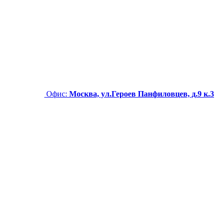
Офис:
Москва, ул.Героев Панфиловцев, д.9 к.3