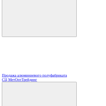
Продажа алюминиевого полуфабриката
СЦ
МетОптТрейдинг