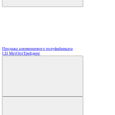
Продажа алюминиевого полуфабриката
СЦ
МетОптТрейдинг