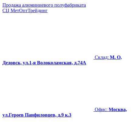
Продажа алюминиевого полуфабриката
СЦ
МетОптТрейдинг
Склад:
М. О,
Дедовск, ул.1-я Волоколамская, д.74А
Офис:
Москва,
ул.Героев Панфиловцев, д.9 к.3