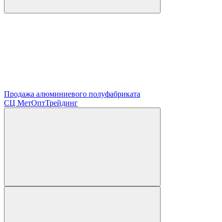
Продажа алюминиевого полуфабриката
СЦ
МетОптТрейдинг