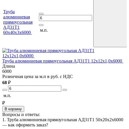
Труба
алюминиевая
прямоугольная
АД31Т1
м.п.
60х40х3х6000
Т
Труба алюминиевая прямоугольная АД31Т1 12х12х1,0х6000
Длина
6
6000
Р
Розничная цена за м.п в руб. с НДС
1
68
₽
м
м.п.
₽
В корзину
Вопросы и ответы:
1. Труба алюминиевая прямоугольная АД31Т1 50х20х2х6000
— как оформить заказ?