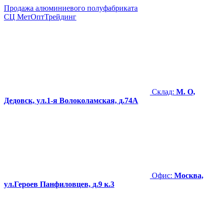
Продажа алюминиевого полуфабриката
СЦ
МетОптТрейдинг
Склад:
М. О,
Дедовск, ул.1-я Волоколамская, д.74А
Офис:
Москва,
ул.Героев Панфиловцев, д.9 к.3