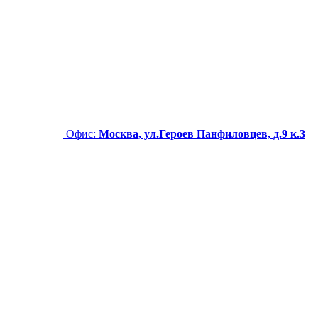
Офис:
Москва, ул.Героев Панфиловцев, д.9 к.3