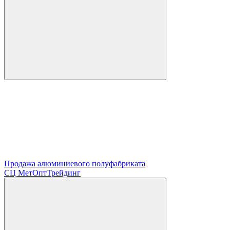
Продажа алюминиевого полуфабриката
СЦ
МетОптТрейдинг