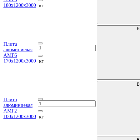
180х1200х3000
кг
В
Плита
алюминиевая
АМГ6
170х1200х3000
кг
В
Плита
алюминиевая
АМГ2
100х1200х3000
кг
В