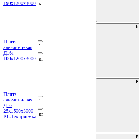
190х1200х3000
кг
В
Плита
алюминиевая
Д16т
100х1200х3000
кг
В
Плита
алюминиевая
Д16
25х1500х3000
кг
РТ-Техприемка
В