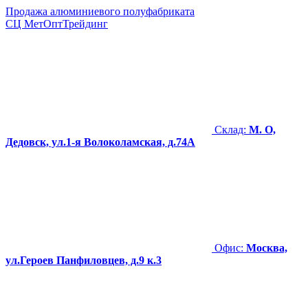
Продажа алюминиевого полуфабриката
СЦ
МетОптТрейдинг
Склад:
М. О,
Дедовск, ул.1-я Волоколамская, д.74А
Офис:
Москва,
ул.Героев Панфиловцев, д.9 к.3