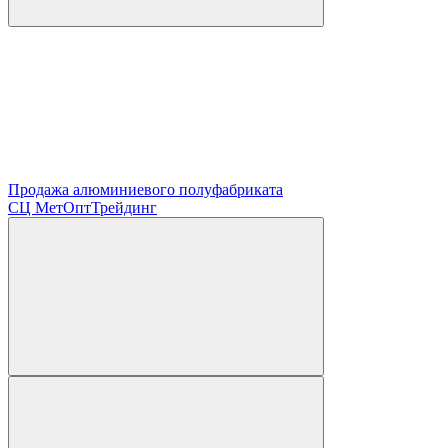
Продажа алюминиевого полуфабриката
СЦ
МетОптТрейдинг