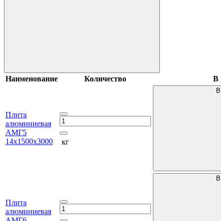
Наименование
Количество
В 
В
Плита
алюминиевая
АМГ5
14х1500х3000
кг
В
Плита
алюминиевая
АМГ6