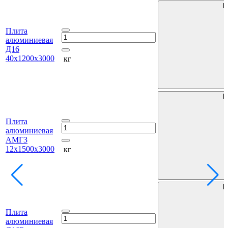
В
Плита
алюминиевая
Д16
40х1200х3000
кг
В
Плита
алюминиевая
АМГ3
12х1500х3000
кг
В
Плита
алюминиевая