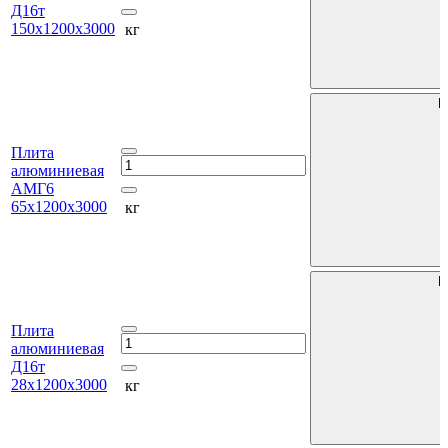
Д16т
150х1200х3000
кг
В
Плита
алюминиевая
АМГ6
65х1200х3000
кг
В
Плита
алюминиевая
Д16т
28х1200х3000
кг