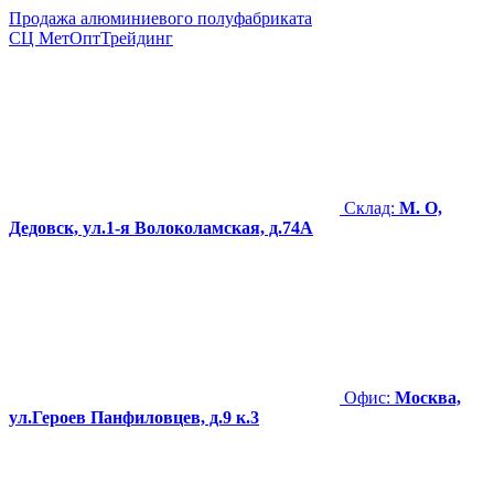
Продажа алюминиевого полуфабриката
СЦ
МетОптТрейдинг
Склад:
М. О,
Дедовск, ул.1-я Волоколамская, д.74А
Офис:
Москва,
ул.Героев Панфиловцев, д.9 к.3