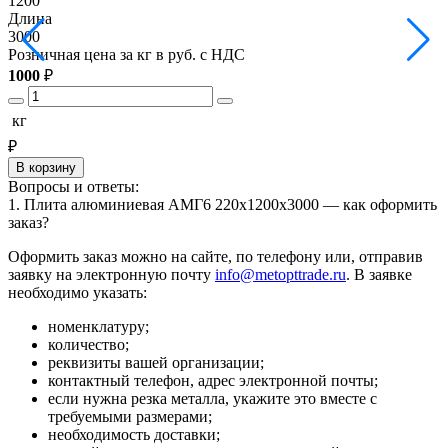
1200
1
Длина
3000
3
Розничная цена за кг в руб. с НДС
Р
1000
₽
1
кг
₽
В корзину
Вопросы и ответы:
1. Плита алюминиевая АМГ6 220х1200х3000 — как оформить
заказ?
Оформить заказ можно на сайте, по телефону или, отправив
заявку на электронную почту
info@metopttrade.ru
. В заявке
необходимо указать:
номенклатуру;
количество;
реквизиты вашей организации;
контактный телефон, адрес электронной почты;
если нужна резка металла, укажите это вместе с
требуемыми размерами;
необходимость доставки;