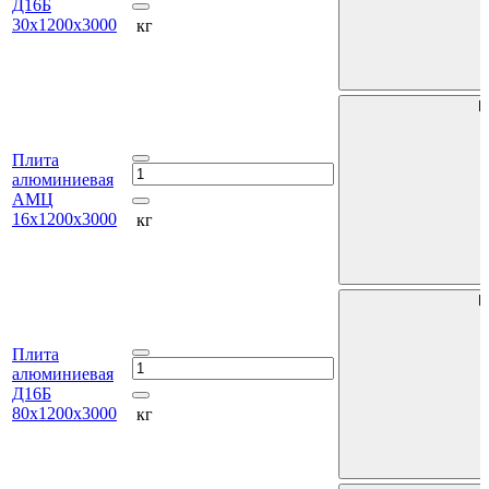
Д16Б
30х1200х3000
кг
В
Плита
алюминиевая
АМЦ
16х1200х3000
кг
В
Плита
алюминиевая
Д16Б
80х1200х3000
кг