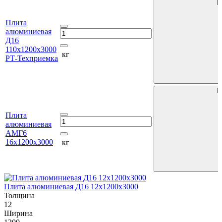
В
Плита
алюминиевая
Д16
110х1200х3000
кг
РТ-Техприемка
В
Плита
алюминиевая
АМГ6
16х1200х3000
кг
Плита алюминиевая Д16 12х1200х3000
П
Толщина
12
1
Ширина