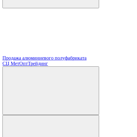
Продажа алюминиевого полуфабриката
СЦ
МетОптТрейдинг