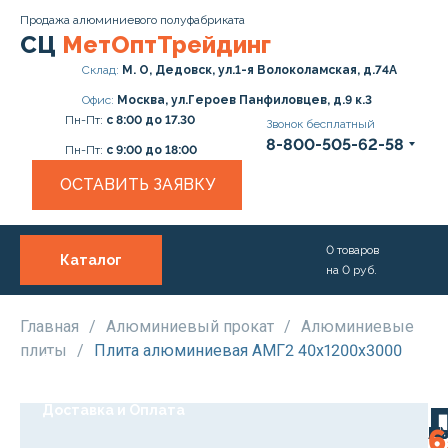
Продажа алюминиевого полуфабриката
СЦ
МетОптТрейдинг
Склад:
М. О, Дедовск, ул.1-я Волоколамская, д.74А
Офис:
Москва, ул.Героев Панфиловцев, д.9 к.3
Пн-Пт:
с 8:00 до 17.30
Звонок бесплатный
8-800-505-62-58
Пн-Пт:
с 9:00 до 18:00
ОСТАВИТЬ ЗАЯВКУ
0
товаров
Каталог
на
0
руб.
О нас
Услуги
Главная
/
Алюминиевый прокат
/
Алюминиевые
плиты
/
Плита алюминиевая АМГ2 40х1200х3000
Прайс
Доставка и Оплата
М
А
Ро