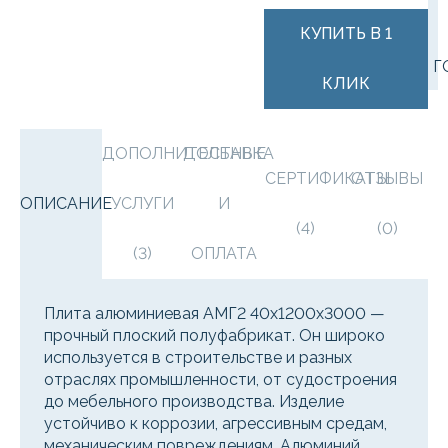
КУПИТЬ В 1
Г
КЛИК
ДОПОЛНИТЕЛЬНЫЕ
ДОСТАВКА
СЕРТИФИКАТЫ
ОТЗЫВЫ
ОПИСАНИЕ
УСЛУГИ
И
(4)
(0)
(3)
ОПЛАТА
Плита алюминиевая АМГ2 40х1200х3000 —
прочный плоский полуфабрикат. Он широко
используется в строительстве и разных
отраслях промышленности, от судостроения
до мебельного производства. Изделие
устойчиво к коррозии, агрессивным средам,
механическим повреждениям. Алюминий