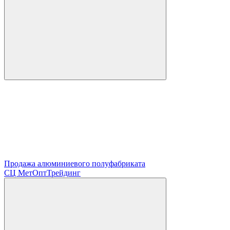
Продажа алюминиевого полуфабриката
СЦ
МетОптТрейдинг