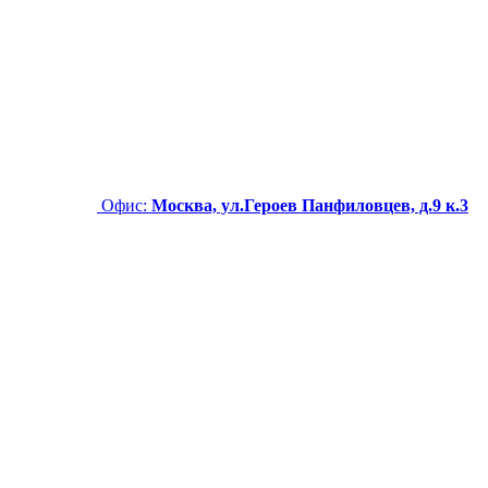
Офис:
Москва, ул.Героев Панфиловцев, д.9 к.3