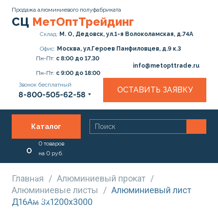
Продажа алюминиевого полуфабриката
СЦ
МетОптТрейдинг
Склад:
М. О, Дедовск, ул.1-я Волоколамская, д.74А
Офис:
Москва, ул.Героев Панфиловцев, д.9 к.3
Пн-Пт:
с 8:00 до 17.30
info@metopttrade.ru
Пн-Пт:
с 9:00 до 18:00
Звонок бесплатный
ОСТАВИТЬ ЗАЯВКУ
8-800-505-62-58
Каталог
0
товаров
О
на
0
руб.
нас
Главная
/
Алюминиевый прокат
/
Алюминиевые листы
/
Алюминиевый лист
Услуги
Д16Ам 3х1200х3000