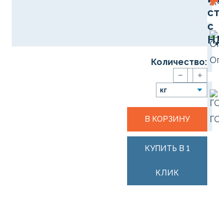
₽
Д
с
с
Н
О
Количество:
Г
В КОРЗИНУ
КУПИТЬ В 1
КЛИК