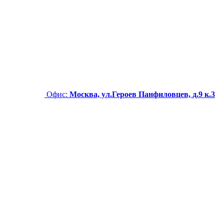
Офис:
Москва, ул.Героев Панфиловцев, д.9 к.3