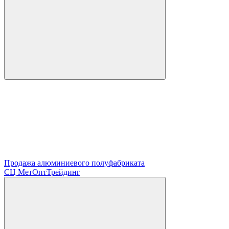
Продажа алюминиевого полуфабриката
СЦ
МетОптТрейдинг