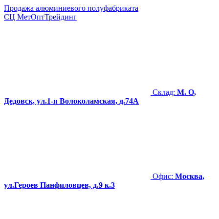
Продажа алюминиевого полуфабриката
СЦ
МетОптТрейдинг
Склад:
М. О,
Дедовск, ул.1-я Волоколамская, д.74А
Офис:
Москва,
ул.Героев Панфиловцев, д.9 к.3