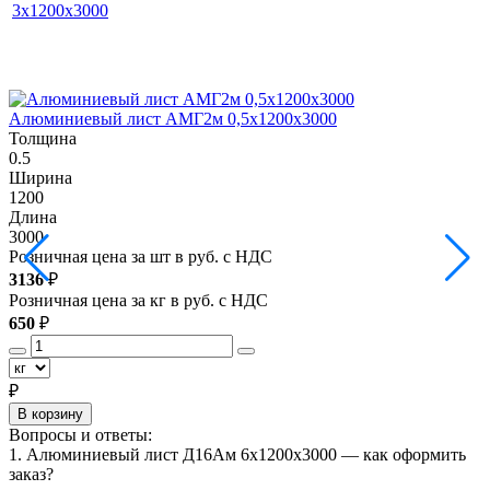
3х1200х3000
Алюминиевый лист АМГ2м 0,5х1200х3000
Толщина
0.5
0
Ширина
1200
1
Длина
3000
3
Розничная цена за шт в руб. с НДС
Р
3136
₽
3
Розничная цена за кг в руб. с НДС
Р
650
₽
6
₽
В корзину
Вопросы и ответы:
1. Алюминиевый лист Д16Ам 6х1200х3000 — как оформить
заказ?