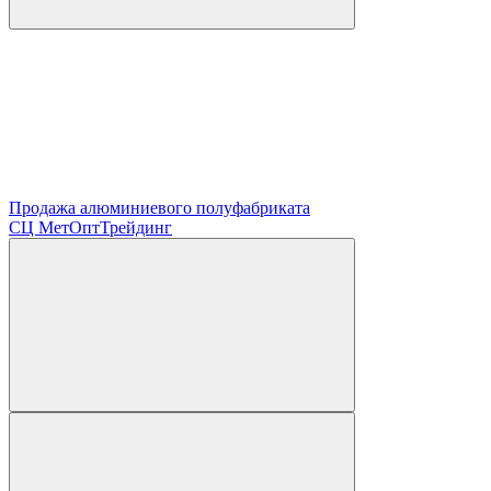
Продажа алюминиевого полуфабриката
СЦ
МетОптТрейдинг