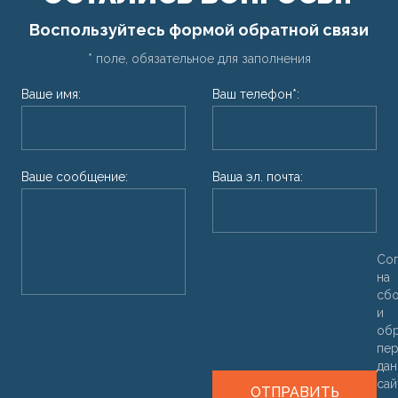
Воспользуйтесь формой обратной связи
* поле, обязательное для заполнения
Ваше имя:
Ваш телефон*:
Ваше сообщение:
Ваша эл. почта:
Со
на
сб
и
об
пер
дан
са
ОТПРАВИТЬ