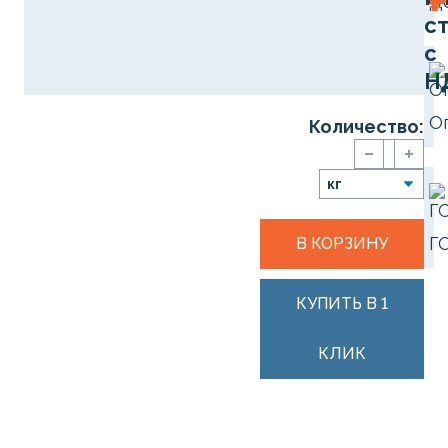
₽
Д
с
с
Н
О
Количество:
Г
В КОРЗИНУ
КУПИТЬ В 1
КЛИК