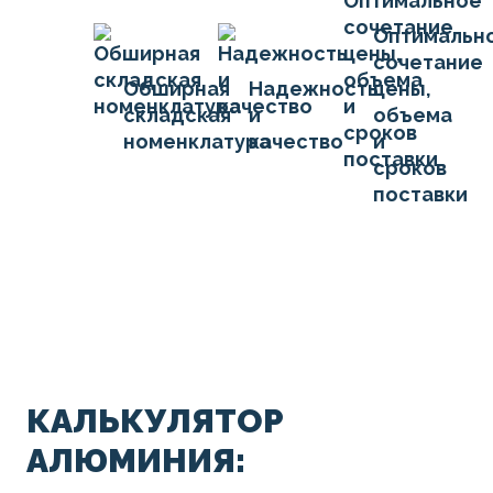
Оптимальн
сочетание
Обширная
Надежность
цены,
складская
и
объема
номенклатура
качество
и
сроков
поставки
КАЛЬКУЛЯТОР
АЛЮМИНИЯ: