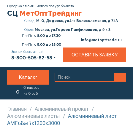
Продажа алюминиевого полуфабриката
СЦ
МетОптТрейдинг
Склад:
М. О, Дедовск, ул.1-я Волоколамская, д.74А
Офис:
Москва, ул.Героев Панфиловцев, д.9 к.3
Пн-Пт:
с 8:00 до 17.30
info@metopttrade.ru
Пн-Пт:
с 9:00 до 18:00
Звонок бесплатный
ОСТАВИТЬ ЗАЯВКУ
8-800-505-62-58
Каталог
0
товаров
О
на
0
руб.
нас
Главная
/
Алюминиевый прокат
/
Алюминиевые листы
/
Алюминиевый лист
Услуги
АМГ6Бм 1х1200х3000