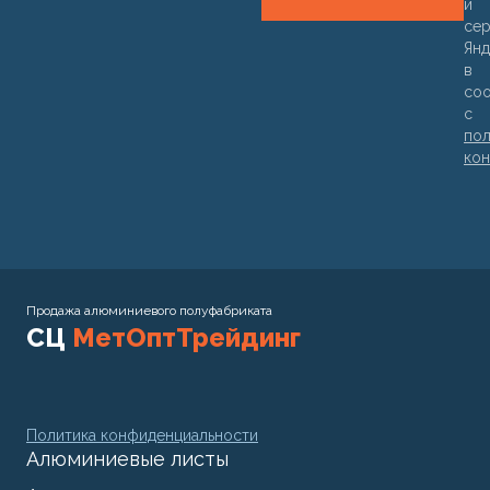
и
се
Янд
в
соо
с
пол
кон
Продажа алюминиевого полуфабриката
СЦ
МетОптТрейдинг
Политика конфиденциальности
Алюминиевые листы