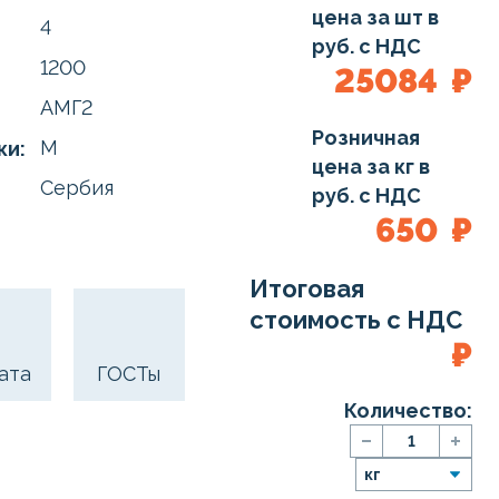
цена за шт в
4
руб. с НДС
1200
25084
₽
АМГ2
Розничная
М
ки:
цена за кг в
Сербия
руб. с НДС
650
₽
Итоговая
стоимость с НДС
₽
ата
ГОСТы
Количество: