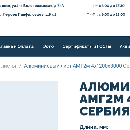
довск, ул.1-я Волоколамская, д.74А
Пн-Пт:
с 8:00 до 17.30
ул.Героев Панфиловцев, д.9 к.3
Пн-Пт:
с 9:00 до 18:00
тавка и Оплата
Фото
Сертификаты и ГОСТы
Акц
 листы
/
Алюминиевый лист АМГ2м 4х1200х3000 Се
АЛЮМИ
АМГ2М 
СЕРБИЯ
Длина, мм: