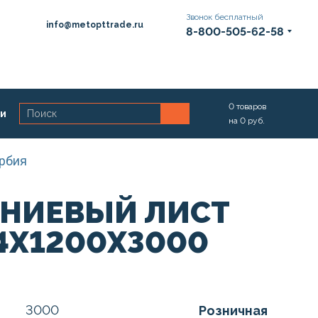
Звонок бесплатный
info@metopttrade.ru
8-800-505-62-58
0
товаров
ии
на
0
руб.
рбия
НИЕВЫЙ ЛИСТ
4Х1200Х3000
3000
Розничная