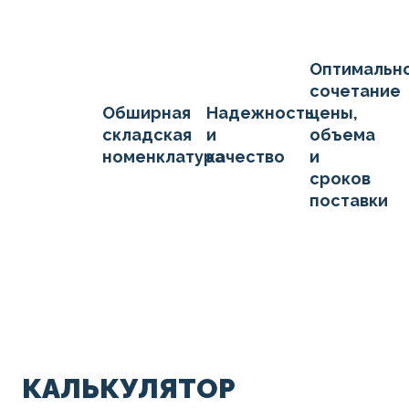
Оптимальн
сочетание
Обширная
Надежность
цены,
складская
и
объема
номенклатура
качество
и
сроков
поставки
КАЛЬКУЛЯТОР