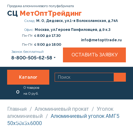
Продажа алюминиевого полуфабриката
СЦ
МетОптТрейдинг
Склад:
М. О, Дедовск, ул.1-я Волоколамская, д.74А
Офис:
Москва, ул.Героев Панфиловцев, д.9 к.3
Пн-Пт:
с 8:00 до 17.30
info@metopttrade.ru
Пн-Пт:
с 9:00 до 18:00
Звонок бесплатный
ОСТАВИТЬ ЗАЯВКУ
8-800-505-62-58
Каталог
0
товаров
О
на
0
руб.
нас
Главная
/
Алюминиевый прокат
/
Уголок
алюминиевый
/
Алюминиевый уголок АМГ5
Услуги
50х50х3х6000