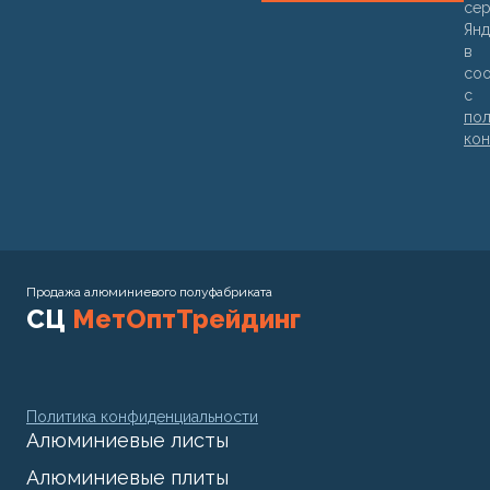
се
Янд
в
соо
с
пол
кон
Продажа алюминиевого полуфабриката
СЦ
МетОптТрейдинг
Политика конфиденциальности
Алюминиевые листы
Алюминиевые плиты