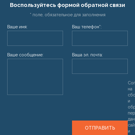
Воспользуйтесь формой обратной связи
* поле, обязательное для заполнения
Ваше имя:
Ваш телефон*:
Ваше сообщение:
Ваша эл. почта:
Со
на
сб
и
об
пер
дан
са
ОТПРАВИТЬ
и