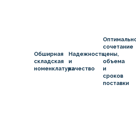
Оптимальн
сочетание
Обширная
Надежность
цены,
складская
и
объема
номенклатура
качество
и
сроков
поставки