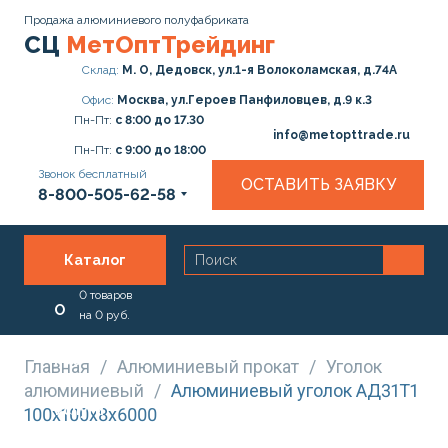
Продажа алюминиевого полуфабриката
СЦ
МетОптТрейдинг
Склад:
М. О, Дедовск, ул.1-я Волоколамская, д.74А
Офис:
Москва, ул.Героев Панфиловцев, д.9 к.3
Пн-Пт:
с 8:00 до 17.30
info@metopttrade.ru
Пн-Пт:
с 9:00 до 18:00
Звонок бесплатный
ОСТАВИТЬ ЗАЯВКУ
8-800-505-62-58
Каталог
0
товаров
О
на
0
руб.
нас
Главная
/
Алюминиевый прокат
/
Уголок
алюминиевый
/
Алюминиевый уголок АД31Т1
Услуги
100х100х8х6000