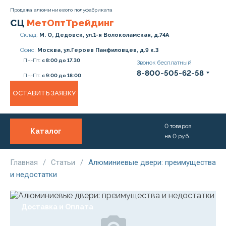
Продажа алюминиевого полуфабриката
СЦ
МетОптТрейдинг
Склад:
М. О, Дедовск, ул.1-я Волоколамская, д.74А
Офис:
Москва, ул.Героев Панфиловцев, д.9 к.3
Пн-Пт:
с 8:00 до 17.30
Звонок бесплатный
8-800-505-62-58
Пн-Пт:
с 9:00 до 18:00
ОСТАВИТЬ ЗАЯВКУ
0
товаров
Каталог
на
0
руб.
О нас
Услуги
Главная
/
Статьи
/
Алюминиевые двери: преимущества
и недостатки
Прайс
Доставка и Оплата