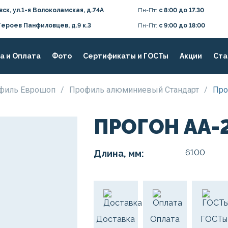
вск, ул.1-я Волоколамская, д.74А
Пн-Пт:
с 8:00 до 17.30
Героев Панфиловцев, д.9 к.3
Пн-Пт:
с 9:00 до 18:00
а и Оплата
Фото
Сертификаты и ГОСТы
Акции
Ста
филь Еврошоп
/
Профиль алюминиевый Стандарт
/
Про
ПРОГОН АА-
6100
Длина, мм:
Доставка
Оплата
ГОСТы