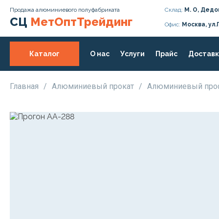
Продажа алюминиевого полуфабриката
Склад:
М. О, Дедо
СЦ
МетОптТрейдинг
Офис:
Москва, ул.
Каталог
О нас
Услуги
Прайс
Доставк
Главная
/
Алюминиевый прокат
/
Алюминиевый про