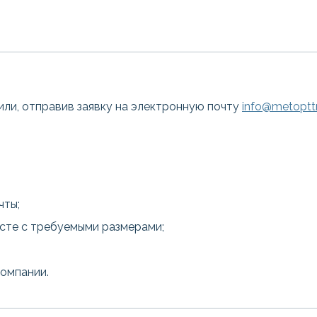
или, отправив заявку на электронную почту
info@metopttr
чты;
есте с требуемыми размерами;
компании.