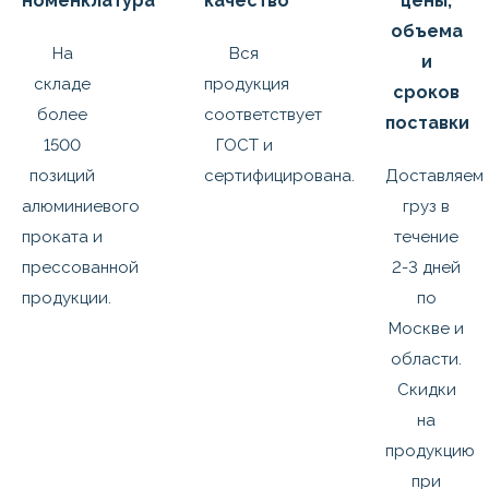
номенклатура
качество
цены,
объема
На
Вся
и
складе
продукция
сроков
более
соответствует
поставки
1500
ГОСТ и
позиций
сертифицирована.
Доставляем
алюминиевого
груз в
проката и
течение
прессованной
2-3 дней
продукции.
по
Москве и
области.
Скидки
на
продукцию
при