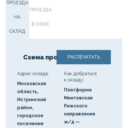
ПРОЕЗДА
ПРОЕЗДА
НА
В ОФИС
СКЛАД
Схема проезда на склад
РАСПЕЧАТАТЬ
Адрес склада:
Как добраться
к складу:
Московская
Платформа
область,
Миитовская
Истринский
Рижского
район,
направления
городское
ж/д —
поселение