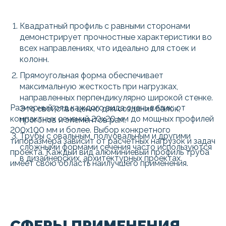
Квадратный профиль с равными сторонами
демонстрирует прочностные характеристики во
всех направлениях, что идеально для стоек и
колонн.
Прямоугольная форма обеспечивает
максимальную жесткость при нагрузках,
направленных перпендикулярно широкой стенке.
Размерный ряд каждого вида очень велик: от
Это свойство ценно для создания балок,
компактных сечений 20х20 мм до мощных профилей
прогонов и элементов рам.
200х100 мм и более. Выбор конкретного
Трубы с овальным, полуовальным и другими
типоразмера зависит от расчетных нагрузок и задач
сложными формами сечения часто используются
проекта. Каждый вид алюминиевый профиль труба
в дизайнерских, архитектурных проектах.
имеет свою область наилучшего применения.
СФЕРЫ ПРИМЕНЕНИЯ