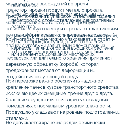
механических повреждений во время
павильонов.
транспортировки продукт металлопроката
В интерьерном дизайне они актуальны для
требует внимания к упаковке. Отдельные изделия
перегородок, стоек, стеллажей, декоративных
малого сечения часто пакуют в прочную
элементов.
полиэтиленовую пленку и скрепляют пластиковыми
лентами, формируя пачки определенного веса.
Даже в быту можно купить алюминиевые трубы,
Крупногабаритные можно упаковывать в стретч-
цена которых доступна, для изготовления
пленку с угловыми защитными элементами из
каркасов теплиц, опор для вьющихся растений
картона или пенополистирола. Для морских
или элементов домашних мастерских.
перевозок или длительного хранения применяют
деревянную обрешетку (короба), которая
предохраняет металл от деформации и
воздействия окружающей среды.
При перевозке важно обеспечить надежное
крепление пачек в кузове транспортного средства,
исключающее их смещение, трение друг о друга.
Хранение осуществляется в крытых складских
помещениях с нормальным уровнем влажности.
Продукцию укладывают на ровные, подготовленные
стеллажи.
Не допускается хранение рядом с химически