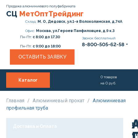
Продажа алюминиевого полуфабриката
СЦ
МетОптТрейдинг
Склад:
М. О, Дедовск, ул.1-я Волоколамская, д.74А
Офис:
Москва, ул.Героев Панфиловцев, д.9 к.3
Пн-Пт:
с 8:00 до 17.30
Звонок бесплатный
8-800-505-62-58
Пн-Пт:
с 9:00 до 18:00
ОСТАВИТЬ ЗАЯВКУ
0
товаров
Каталог
на
0
руб.
О нас
Услуги
Главная
/
Алюминиевый прокат
/
Алюминиевая
профильная труба
Прайс
М
АД
Доставка и Оплата
С
от