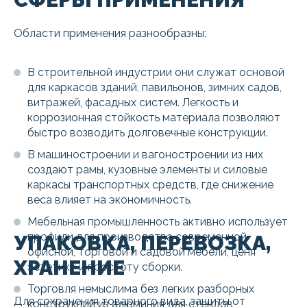
Области применения разнообразны:
В строительной индустрии они служат основой
для каркасов зданий, павильонов, зимних садов,
витражей, фасадных систем. Легкость и
коррозионная стойкость материала позволяют
быстро возводить долговечные конструкции.
В машиностроении и вагоностроении из них
создают рамы, кузовные элементы и силовые
каркасы транспортных средств, где снижение
веса влияет на экономичность.
Мебельная промышленность активно использует
профили для производства современной
УПАКОВКА, ПЕРЕВОЗКА,
офисной, торговой и садовой мебели, ценя
ХРАНЕНИЕ
эстетику и простоту сборки.
Торговля немыслима без легких разборных
Для сохранения товарного вида, защиты от
конструкций из алюминия для стендов,