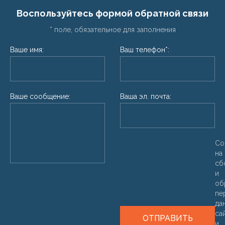
Воспользуйтесь формой обратной связи
* поле, обязательное для заполнения
Ваше имя:
Ваш телефон*:
Ваше сообщение:
Ваша эл. почта:
Со
на
сб
и
об
пе
да
са
ОТПРАВИТЬ
и