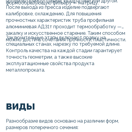
профиль: прямоугольный, квадратный или другой.
формообразующую фильеру — матрицу.
После выхода из пресса изделие подвергают
калибровке, охлаждению. Для повышения
прочностных характеристик труба профильная
алюминиевая АД31т проходит термообработку —
закалку и искусственное старение. Таким способом
Заключительные этапы включают правку на
можно достичь сочетания прочности, пластичности.
специальных станах, нарезку по требуемой длине.
Контроль качества на каждой стадии гарантирует
точность геометрии, а также высокие
эксплуатационные свойства продукта
металлопроката.
ВИДЫ
Разнообразие видов основано на различии форм,
размеров поперечного сечения: