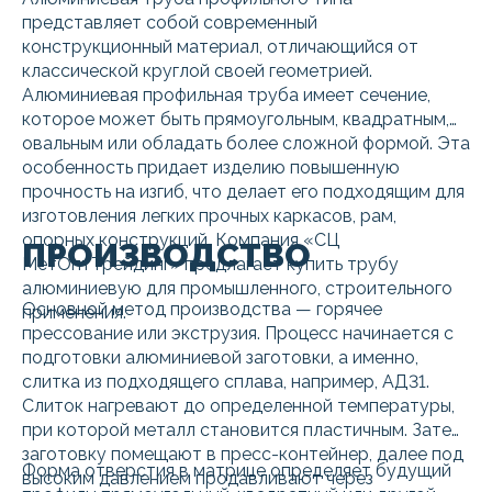
представляет собой современный
конструкционный материал, отличающийся от
классической круглой своей геометрией.
Алюминиевая профильная труба имеет сечение,
которое может быть прямоугольным, квадратным,
овальным или обладать более сложной формой. Эта
особенность придает изделию повышенную
прочность на изгиб, что делает его подходящим для
изготовления легких прочных каркасов, рам,
опорных конструкций. Компания «СЦ
ПРОИЗВОДСТВО
МетОптТрейдинг» предлагает купить трубу
алюминиевую для промышленного, строительного
Основной метод производства — горячее
применения.
прессование или экструзия. Процесс начинается с
подготовки алюминиевой заготовки, а именно,
слитка из подходящего сплава, например, АД31.
Слиток нагревают до определенной температуры,
при которой металл становится пластичным. Затем
заготовку помещают в пресс-контейнер, далее под
Форма отверстия в матрице определяет будущий
высоким давлением продавливают через