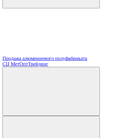
Продажа алюминиевого полуфабриката
СЦ
МетОптТрейдинг