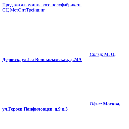
Продажа алюминиевого полуфабриката
СЦ
МетОптТрейдинг
Склад:
М. О,
Дедовск, ул.1-я Волоколамская, д.74А
Офис:
Москва,
ул.Героев Панфиловцев, д.9 к.3