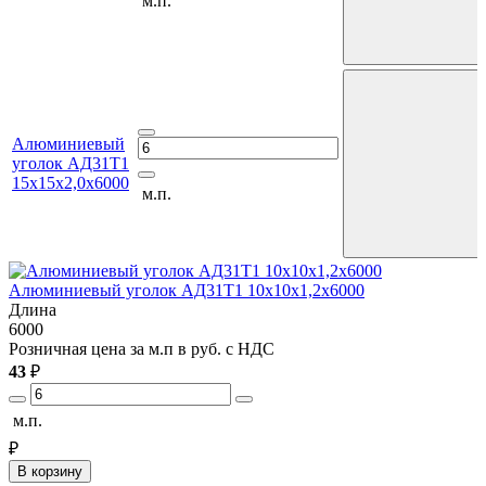
м.п.
Алюминиевый
уголок АД31Т1
15х15х2,0х6000
м.п.
Алюминиевый уголок АД31Т1 10х10х1,2х6000
Длина
6000
6
Розничная цена за м.п в руб. с НДС
Р
43
₽
4
м.п.
м
₽
В корзину