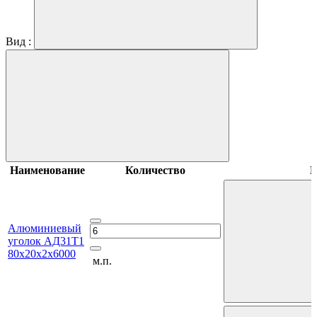
Вид :
Наименование
Количество
В
Алюминиевый
уголок АД31Т1
80х20х2х6000
м.п.