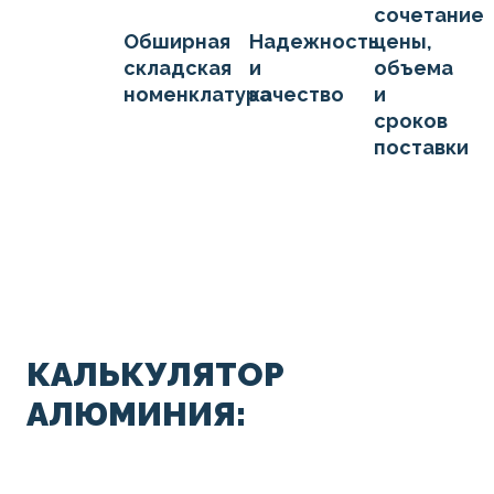
сочетание
Обширная
Надежность
цены,
складская
и
объема
номенклатура
качество
и
сроков
поставки
КАЛЬКУЛЯТОР
АЛЮМИНИЯ: