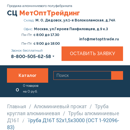
Продажа алюминиевого полуфабриката
СЦ
МетОптТрейдинг
Склад:
М. О, Дедовск, ул.1-я Волоколамская, д.74А
Офис:
Москва, ул.Героев Панфиловцев, д.9 к.3
Пн-Пт:
с 8:00 до 17.30
info@metopttrade.ru
Пн-Пт:
с 9:00 до 18:00
Звонок бесплатный
ОСТАВИТЬ ЗАЯВКУ
8-800-505-62-58
Каталог
0
товаров
О
на
0
руб.
нас
Главная
/
Алюминиевый прокат
/
Труба
круглая алюминиевая
/
Трубы алюминиевые
Услуги
Д16Т
/
Труба Д16Т 52х1,5х3000 (ОСТ 1-92096-
83)