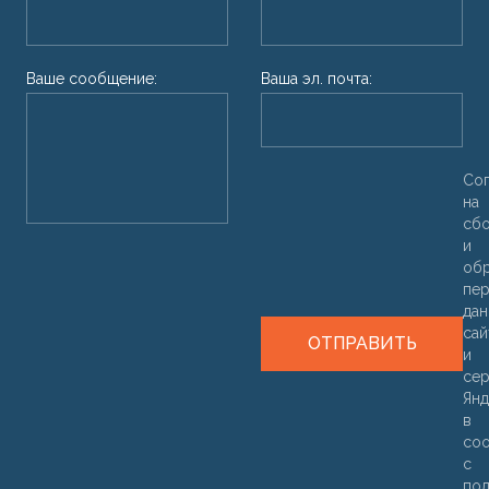
Ваше сообщение:
Ваша эл. почта:
Со
на
сб
и
об
пер
дан
са
ОТПРАВИТЬ
и
се
Янд
в
соо
с
пол