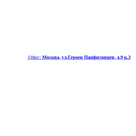
Офис:
Москва, ул.Героев Панфиловцев, д.9 к.3