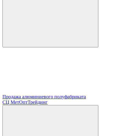
Продажа алюминиевого полуфабриката
СЦ
МетОптТрейдинг