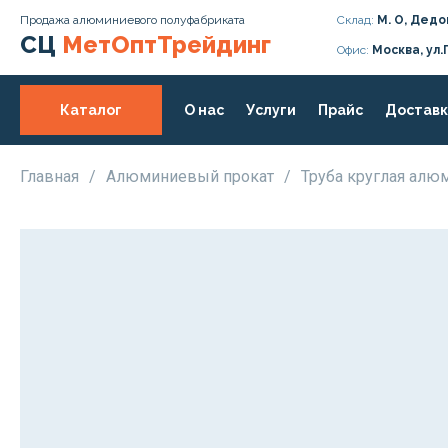
Продажа алюминиевого полуфабриката
Склад:
М. О, Дедо
СЦ
МетОптТрейдинг
Офис:
Москва, ул.
Каталог
О нас
Услуги
Прайс
Доставк
Главная
/
Алюминиевый прокат
/
Труба круглая ал