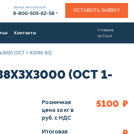
Звонок бесплатный
ОСТАВИТЬ ЗАЯВКУ
8-800-505-62-58
0
товаров
тьи
Контакты
на
0
руб.
х3000 (ОСТ 1-92096-83)
38Х3Х3000 (ОСТ 1-
5100
₽
Розничная
цена за кг в
руб. с НДС
₽
Итоговая