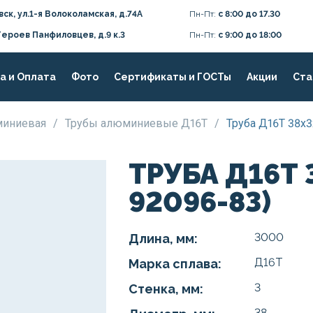
вск, ул.1-я Волоколамская, д.74А
Пн-Пт:
с 8:00 до 17.30
Героев Панфиловцев, д.9 к.3
Пн-Пт:
с 9:00 до 18:00
а и Оплата
Фото
Сертификаты и ГОСТы
Акции
Ста
юминиевая
/
Трубы алюминиевые Д16Т
/
Труба Д16Т 38х3
ТРУБА Д16Т 
92096-83)
3000
Длина, мм:
Д16Т
Марка сплава:
3
Стенка, мм:
38