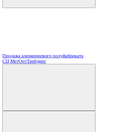
Продажа алюминиевого полуфабриката
СЦ
МетОптТрейдинг