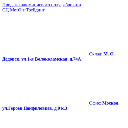
Продажа алюминиевого полуфабриката
СЦ
МетОптТрейдинг
Склад:
М. О,
Дедовск, ул.1-я Волоколамская, д.74А
Офис:
Москва,
ул.Героев Панфиловцев, д.9 к.3