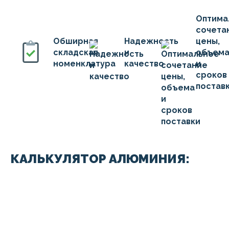
Оптима
сочета
Обширная
Надежность
цены,
складская
и
объем
номенклатура
качество
и
сроков
постав
КАЛЬКУЛЯТОР АЛЮМИНИЯ: