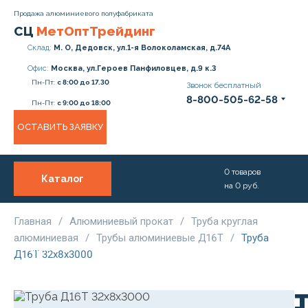
Продажа алюминиевого полуфабриката
СЦ
МетОптТрейдинг
Склад:
М. О, Дедовск, ул.1-я Волоколамская, д.74А
Офис:
Москва, ул.Героев Панфиловцев, д.9 к.3
Пн-Пт:
с 8:00 до 17.30
Звонок бесплатный
8-800-505-62-58
Пн-Пт:
с 9:00 до 18:00
ОСТАВИТЬ ЗАЯВКУ
0
товаров
Каталог
на
0
руб.
О нас
Услуги
Главная
/
Алюминиевый прокат
/
Труба круглая
алюминиевая
/
Трубы алюминиевые Д16Т
/
Труба
Прайс
Д16Т 32х8х3000
Доставка и Оплата