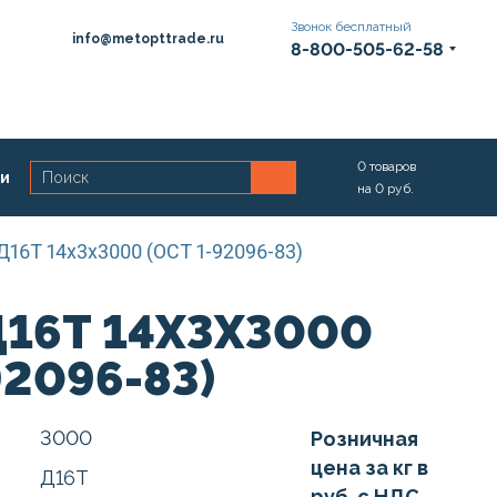
Звонок бесплатный
info@metopttrade.ru
8-800-505-62-58
0
товаров
ии
на
0
руб.
Д16Т 14х3х3000 (ОСТ 1-92096-83)
Д16Т 14Х3Х3000
92096-83)
3000
Розничная
цена за кг в
Д16Т
руб. с НДС