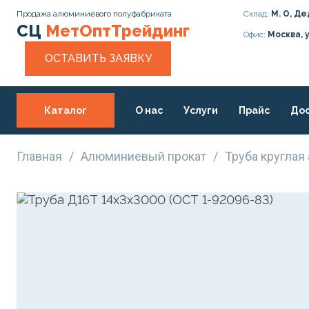
Продажа алюминиевого полуфабриката
Склад:
М. О, Де
СЦ
МетОптТрейдинг
Офис:
Москва, 
ОСТАВИТЬ ЗАЯВКУ
Каталог
О нас
Услуги
Прайс
Дос
Статьи
Контакты
Главная
/
Алюминиевый прокат
/
Труба кругла