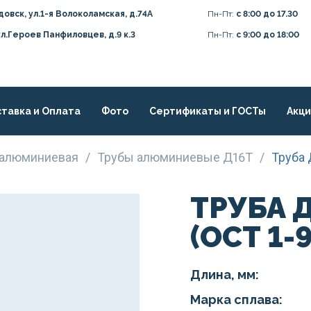
довск, ул.1-я Волоколамская, д.74А
Пн-Пт:
с 8:00 до 17.30
ул.Героев Панфиловцев, д.9 к.3
Пн-Пт:
с 9:00 до 18:00
тавка и Оплата
Фото
Сертификаты и ГОСТы
Акц
я алюминиевая
/
Трубы алюминиевые Д16Т
/
Труба 
ТРУБА 
(ОСТ 1-
Длина, мм:
Марка сплава: