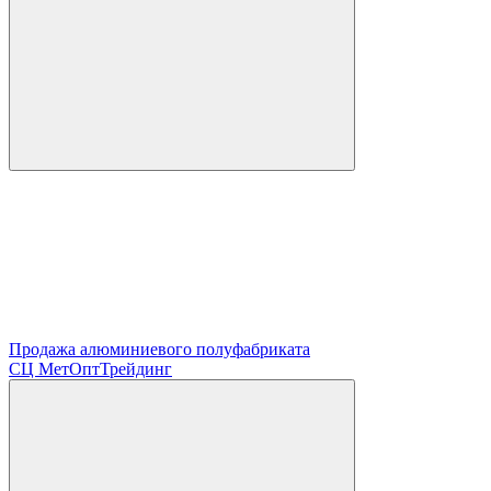
Продажа алюминиевого полуфабриката
СЦ
МетОптТрейдинг