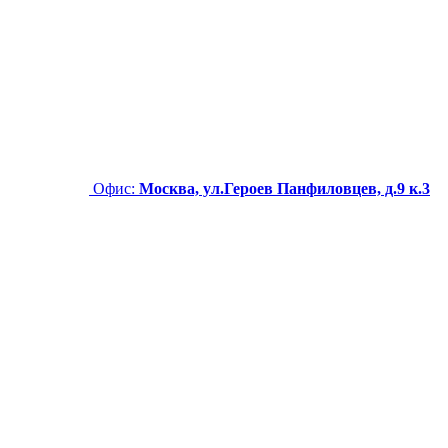
Офис:
Москва, ул.Героев Панфиловцев, д.9 к.3