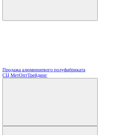
Продажа алюминиевого полуфабриката
СЦ
МетОптТрейдинг