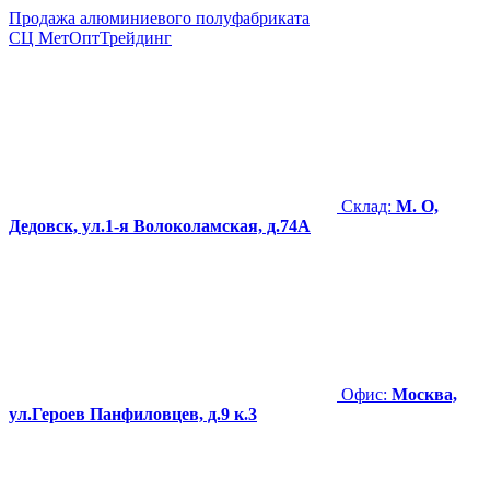
Продажа алюминиевого полуфабриката
СЦ
МетОптТрейдинг
Склад:
М. О,
Дедовск, ул.1-я Волоколамская, д.74А
Офис:
Москва,
ул.Героев Панфиловцев, д.9 к.3