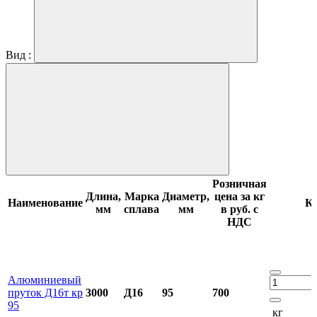
Вид :
Розничная
Длина,
Марка
Диаметр,
цена за кг
Наименование
Ко
мм
сплава
мм
в руб. с
НДС
Алюминиевый
пруток Д16т кр
3000
Д16
95
700
95
кг