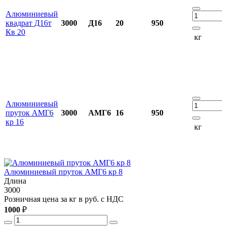
Алюминиевый
квадрат Д16т
3000
Д16
20
950
Кв 20
кг
Алюминиевый
пруток АМГ6
3000
АМГ6
16
950
кр 16
кг
Алюминиевый пруток АМГ6 кр 8
Длина
3000
3
Розничная цена за кг в руб. с НДС
Р
1000
₽
1