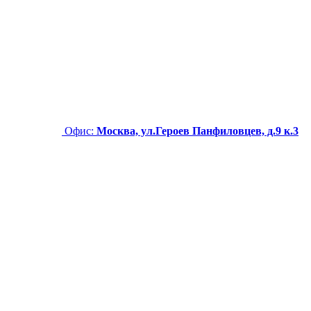
Офис:
Москва, ул.Героев Панфиловцев, д.9 к.3