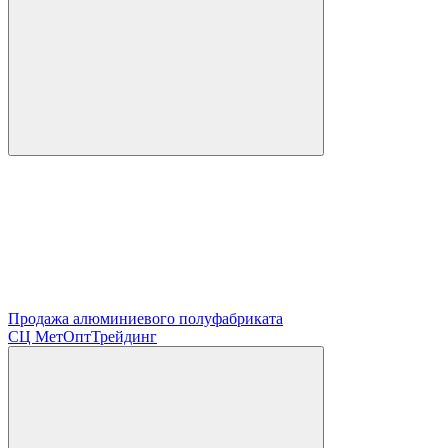
Продажа алюминиевого полуфабриката
СЦ
МетОптТрейдинг