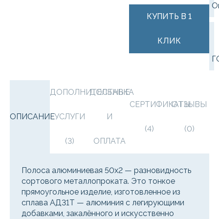
О
КУПИТЬ В 1
КЛИК
Г
ДОПОЛНИТЕЛЬНЫЕ
ДОСТАВКА
СЕРТИФИКАТЫ
ОТЗЫВЫ
ОПИСАНИЕ
УСЛУГИ
И
(4)
(0)
(3)
ОПЛАТА
Полоса алюминиевая 50х2 — разновидность
сортового металлопроката. Это тонкое
прямоугольное изделие, изготовленное из
сплава АД31Т — алюминия с легирующими
добавками, закалённого и искусственно