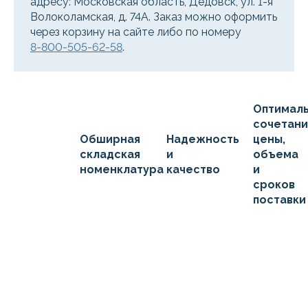
адресу: Московская область, Дедовск, ул. 1-я
Волоколамская, д. 74А. Заказ можно оформить
через корзину на сайте либо по номеру
8-800-505-62-58
.
Оптимал
сочетан
Обширная
Надежность
цены,
складская
и
объема
номенклатура
качество
и
сроков
поставки