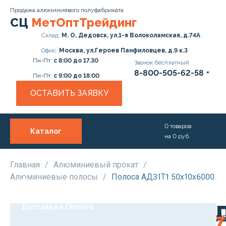
Продажа алюминиевого полуфабриката
СЦ
МетОптТрейдинг
Склад:
М. О, Дедовск, ул.1-я Волоколамская, д.74А
Офис:
Москва, ул.Героев Панфиловцев, д.9 к.3
Пн-Пт:
с 8:00 до 17.30
Звонок бесплатный
8-800-505-62-58
Пн-Пт:
с 9:00 до 18:00
ОСТАВИТЬ ЗАЯВКУ
0
товаров
Каталог
на
0
руб.
О нас
Услуги
Главная
/
Алюминиевый прокат
/
Алюминиевые полосы
/
Полоса АД31Т1 50х10х6000
Прайс
Доставка и Оплата
М
АД
Ро