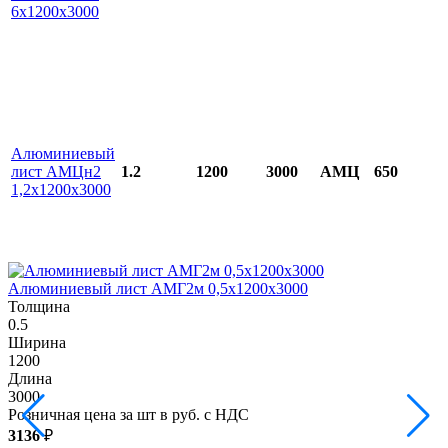
6х1200х3000
Алюминиевый
лист АМЦн2
1.2
1200
3000
АМЦ
650
1,2х1200х3000
Алюминиевый лист АМГ2м 0,5х1200х3000
Толщина
0.5
0
Ширина
1200
1
Длина
3000
3
Розничная цена за шт в руб. с НДС
Р
3136
₽
3