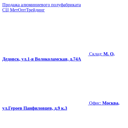
Продажа алюминиевого полуфабриката
СЦ
МетОптТрейдинг
Склад:
М. О,
Дедовск, ул.1-я Волоколамская, д.74А
Офис:
Москва,
ул.Героев Панфиловцев, д.9 к.3