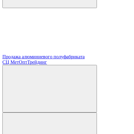
Продажа алюминиевого полуфабриката
СЦ
МетОптТрейдинг