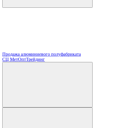
Продажа алюминиевого полуфабриката
СЦ
МетОптТрейдинг