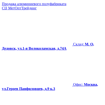
Продажа алюминиевого полуфабриката
СЦ
МетОптТрейдинг
Склад:
М. О,
Дедовск, ул.1-я Волоколамская, д.74А
Офис:
Москва,
ул.Героев Панфиловцев, д.9 к.3