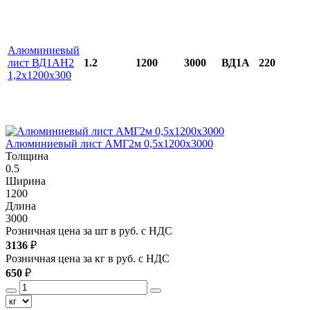
Алюминиевый
лист ВД1АН2
1.2
1200
3000
ВД1А
220
1,2х1200х300
Алюминиевый лист АМГ2м 0,5х1200х3000
Толщина
0.5
0
Ширина
1200
1
Длина
3000
3
Розничная цена за шт в руб. с НДС
Р
3136
₽
3
Розничная цена за кг в руб. с НДС
Р
650
₽
6