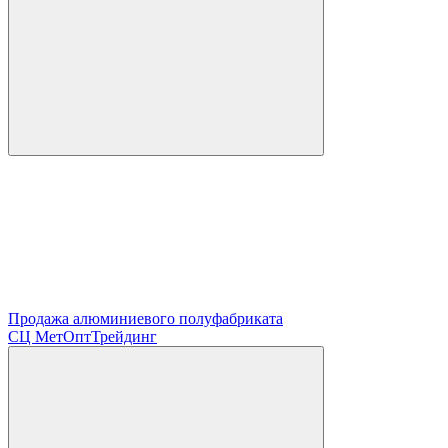
Продажа алюминиевого полуфабриката
СЦ
МетОптТрейдинг