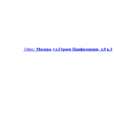
Офис:
Москва, ул.Героев Панфиловцев, д.9 к.3